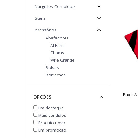
Narguiles Completos
Stens
Acessórios
Abafadores
Al Farid
Chams
Wire Grande
Bolsas
Borrachas
Decorações
Down Stem
Papel A
OPÇÕES
Escova De Limpeza
Furadores E Garfos
Em destaque
Seven
Mais vendidos
Mangueiras
Produto novo
Acessórios Para
Em promoção
Mangueira