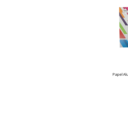
Seven
Rosh
Acessórios Para Rosh
Amazon
Artisan
BATCHA
Casquinha
Eazy Bowl
Free Hookah
Ponteira De Rosh
Papel Al
Predator
Pro Hookah
Seven
STYX
WINNER
XKAH
Tapete
Seven