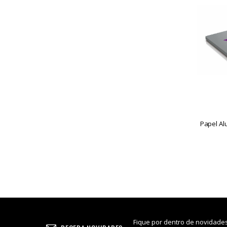
Tapete Sultan
Triton
Vaso De Vidro
Marcas
AL FARID
Amazon
Black
Bless
Ht
JOY
Papel Al
Luna
Md
Nasa
Seven
Sky
Star
Styx Hookah
Sultan
Triton
Fique por dentro de novidades