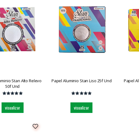
uminio Stan Alto Relevo
Papel Aluminio Stan Liso 25f Und
Papel Al
50f Und
visualizar
visualizar