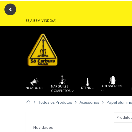
SEJA BEM-VINDO(A)
Forneced
ACESSÓRIOS
NARGUILES
STENS
NOVIDADES
COMPLETOS
Todos os Produtos
Acessórios
Papel alumini
PITEIRAS
FORNECEDOR
...
....
QUEIMADOR
ALUMINIO
DE TABACARIA
Novidades