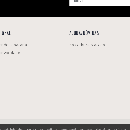
CIONAL
AJUDA/DÚVIDAS
r de Tabacaria
Só Carbura Atacado
 privacidade
os e publicitários para uma melhor navegação em sua plataforma digital