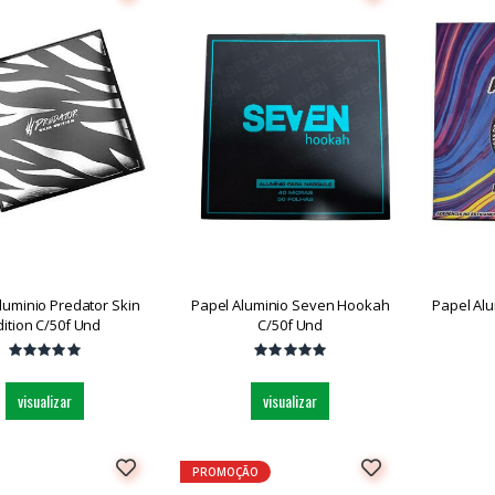
luminio Predator Skin
Papel Aluminio Seven Hookah
Papel Alu
dition C/50f Und
C/50f Und
visualizar
visualizar
PROMOÇÃO