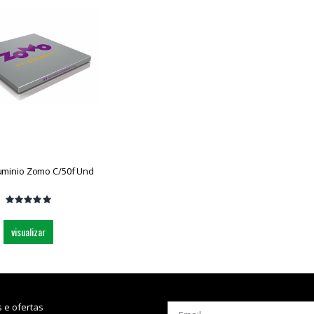
uminio Zomo C/50f Und
visualizar
 e ofertas