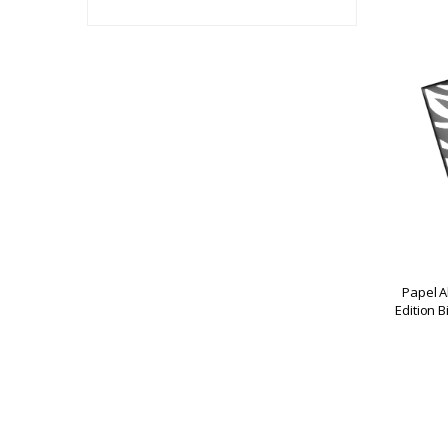
Mangueira
Anubis
Invictus
Kubo
Love
Malik
Muni
Silicone Fino
Piteiras Aluminio
Amazon
CORE FLEX
Invictus
Papel A
Like Plip
Edition 
Seven
Sultan
Triton X
Zeus
Outros
Papel Aluminio