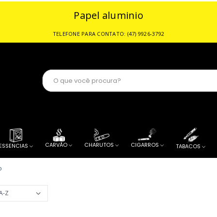
Papel aluminio
or de Tabacaria
CARVÃO
CHARUTOS
CIGARROS
ESSENCIAS
TABACOS
o