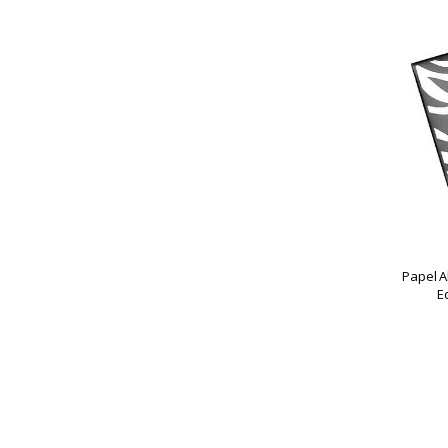
Predator
Seven
Stan
Zomo
Pegadores De Carvão
Amazon
Seven
SULTAN
Prato
Amazon
DIAMOND
Papel A
Malik
E
Prato EBS
Regal
Seven
Sultan Curvyz
Zenith Pratos
Respiros
Amazon