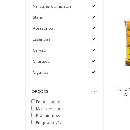
Narguiles Completos
Stens
Acessórios
Essencias
Carvão
Charutos
Cigarros
Tabacos
Fumo P
OPÇÕES
Fumo P/cigarro
Am
Marcas De Tabacco
Em destaque
Acrema
Mais vendidos
Aliar
Produto novo
Amsterdam
Em promoção
Bem Bolado