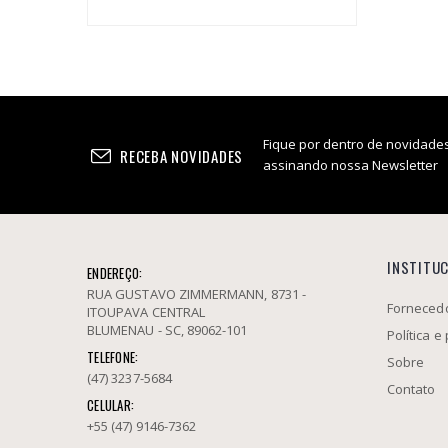
Brasil Verde
Crazy Dogs
Di Primeira
DNA
Dora
Dublin
Fique por dentro de novidades
Fumo Zomo
RECEBA NOVIDADES
assinando nossa Newsletter
Hi Tobacco
Marley
Muchachos
Oliveira
INSTITU
ENDEREÇO:
Rainbow
RUA GUSTAVO ZIMMERMANN, 8731 -
Sasso
Fornecedo
ITOUPAVA CENTRAL
Tabaquin
BLUMENAU - SC, 89062-101
Política e
Veio Pimenta
TELEFONE:
Sobre
Tabacco Bolado
(47) 3237-5684
Contato
CELULAR:
Cachimbo
+55 (47) 9146-7362