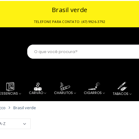
Brasil verde
or de Tabacaria
CARVÃO
CHARUTOS
CIGARROS
ESSENCIAS
TABACOS
cco
Brasil verde