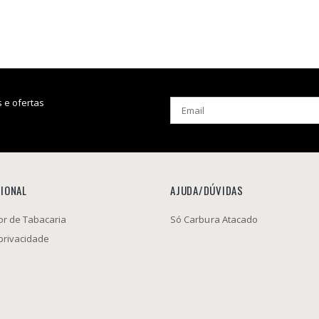
 e ofertas
CIONAL
AJUDA/DÚVIDAS
r de Tabacaria
Só Carbura Atacado
 privacidade