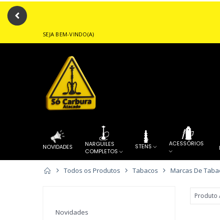
SEJA BEM-VINDO(A)
Forneced
ACESSÓRIOS
NARGUILES
STENS
NOVIDADES
COMPLETOS
Todos os Produtos
Tabacos
Marcas De Taba
PITEIRAS
FORNECEDOR
...
....
QUEIMADOR
ALUMINIO
DE TABACARIA
Novidades