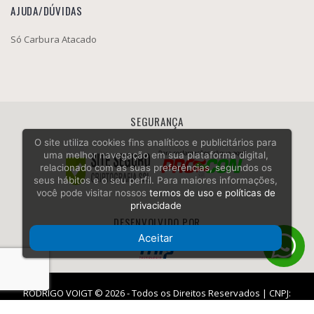
AJUDA/DÚVIDAS
Só Carbura Atacado
SEGURANÇA
O site utiliza cookies fins analíticos e publicitários para
uma melhor navegação em sua plataforma digital,
relacionado com as suas preferências, segundos os
seus hábitos e o seu perfil. Para maiores informações,
você pode visitar nossos
termos de uso e políticas de
privacidade
DESENVOLVIDO POR
Aceitar
RODRIGO VOIGT © 2026 - Todos os Direitos Reservados | CNPJ:
11.022.024/0001-68