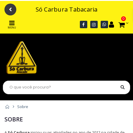
Só Carbura Tabacaria
0
MENU
Sobre
SOBRE
A
Só Carbura
iniciou suas atividades no ano de 2012 na cidade de