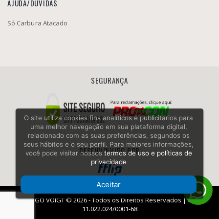
AJUDA/DÚVIDAS
Só Carbura Atacado
SEGURANÇA
O site utiliza cookies fins analíticos e publicitários para
uma melhor navegação em sua plataforma digital,
relacionado com as suas preferências, segundos os
seus hábitos e o seu perfil. Para maiores informações,
DESENVOLVIDO POR
você pode visitar nossos
termos de uso e políticas de
privacidade
Aceitar
RODRIGO VOIGT © 2026 - Todos os Direitos Reservados | CNPJ:
11.022.024/0001-68