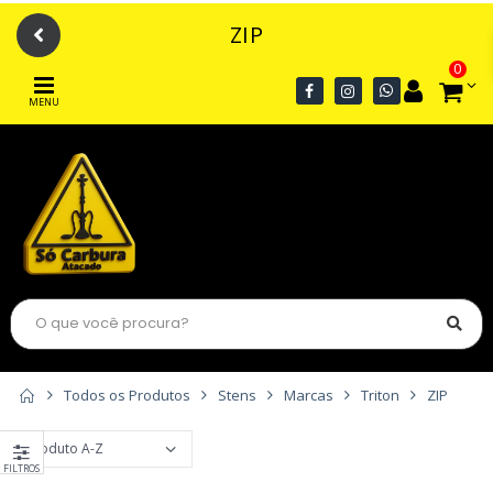
ZIP
0
MENU
Todos os Produtos
Stens
Marcas
Triton
ZIP
FILTROS