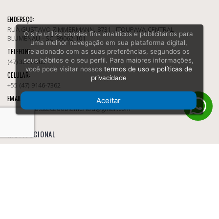
ENDEREÇO:
RUA GUSTAVO ZIMMERMANN, 8731 - ITOUPAVA CENTRAL
O site utiliza cookies fins analíticos e publicitários para
BLUMENAU - SC, 89062-101
uma melhor navegação em sua plataforma digital,
TELEFONE:
relacionado com as suas preferências, segundos os
seus hábitos e o seu perfil. Para maiores informações,
(47) 3237-5684
você pode visitar nossos
termos de uso e políticas de
CELULAR:
privacidade
+55 (47) 9146-7362
EMAIL:
Aceitar
socarbura.atacadoblumenau@gmail.com
INSTITUCIONAL
Fornecedor de Tabacaria
Política e privacidade
Sobre
Contato
AJUDA/DÚVIDAS