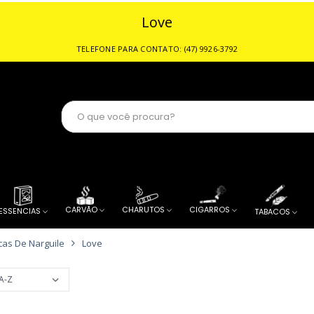
Love
or de Tabacaria
CARVÃO
CHARUTOS
CIGARROS
ESSENCIAS
TABACOS
as De Narguile
Love