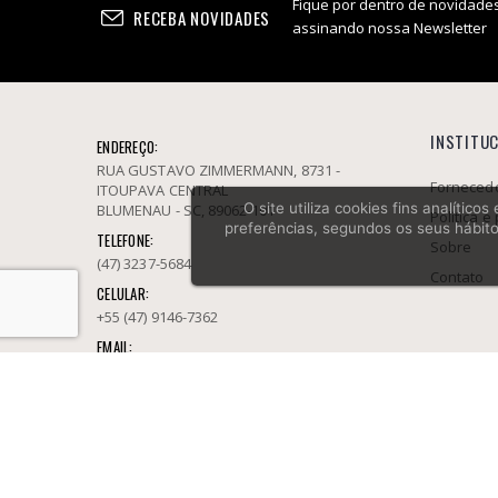
Fique por dentro de novidades
RECEBA NOVIDADES
assinando nossa Newsletter
INSTITU
ENDEREÇO:
RUA GUSTAVO ZIMMERMANN, 8731 -
Fornecedo
ITOUPAVA CENTRAL
O site utiliza cookies fins analític
BLUMENAU - SC, 89062-101
Política e
preferências, segundos os seus hábito
TELEFONE:
Sobre
(47) 3237-5684
Contato
CELULAR:
+55 (47) 9146-7362
EMAIL:
socarbura.atacadoblumenau@gmail.com