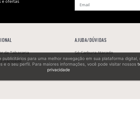
 e ofertas
CIONAL
AJUDA/DÚVIDAS
r de Tabacaria
Só Carbura Atacado
os e publicitários para uma melhor navegação em sua plataforma digital
 privacidade
s e o seu perfil. Para maiores informações, você pode visitar nossos
t
privacidade