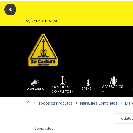
SEJA BEM-VINDO(A)
Forneced
ACESSÓRIOS
NARGUILES
STENS
NOVIDADES
COMPLETOS
Todos os Produtos
Narguiles Completos
Marc
PITEIRAS
FORNECEDOR
...
....
QUEIMADOR
ALUMINIO
DE TABACARIA
Novidades