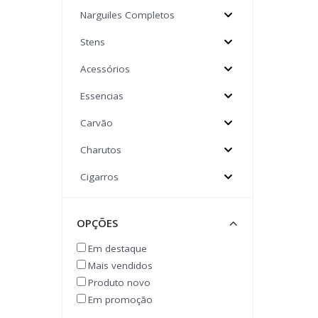
Narguiles Completos
Stens
Acessórios
Essencias
Carvão
Charutos
Cigarros
Tabacos
OPÇÕES
Cachimbo
Em destaque
Head Shop
Mais vendidos
Produto novo
BEBIDAS
Em promoção
PROMOÇÃO