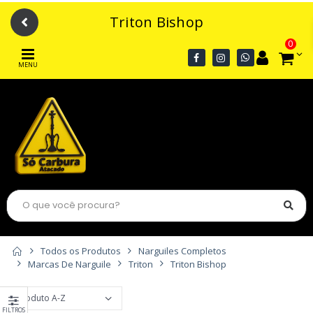
Triton Bishop
0
MENU
Todos os Produtos
Narguiles Completos
Marcas De Narguile
Triton
Triton Bishop
FILTROS