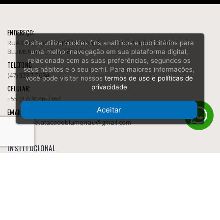
ENDEREÇO:
RUA GUSTAVO ZIMMERMANN, 8731 - ITOUPAVA CENTRAL
O site utiliza cookies fins analíticos e publicitários para
BLUMENAU - SC, 89062-101
uma melhor navegação em sua plataforma digital,
relacionado com as suas preferências, segundos os
TELEFONE:
seus hábitos e o seu perfil. Para maiores informações,
(47) 3237-5684
você pode visitar nossos
termos de uso e políticas de
privacidade
CELULAR:
+55 (47) 9146-7362
Aceitar
EMAIL:
socarbura.atacadoblumenau@gmail.com
INSTITUCIONAL
Fornecedor de Tabacaria
Política e privacidade
Sobre
Contato