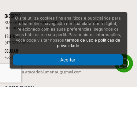
ENDEREÇO:
O site utiliza cookies fins analíticos e publicitários para
RUA GUSTAVO ZIMMERMANN, 8731 - ITOUPAVA CENTRAL
uma melhor navegação em sua plataforma digital,
BLUMENAU - SC, 89062-101
relacionado com as suas preferências, segundos os
seus hábitos e o seu perfil. Para maiores informações,
TELEFONE:
você pode visitar nossos
termos de uso e políticas de
(47) 3237-5684
privacidade
CELULAR:
+55 (47) 9146-7362
Aceitar
EMAIL:
socarbura.atacadoblumenau@gmail.com
INSTITUCIONAL
Fornecedor de Tabacaria
Política e privacidade
Sobre
Contato