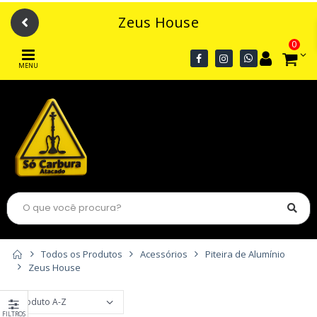
Zeus House
0
MENU
Todos os Produtos
Acessórios
Piteira de Alumínio
Zeus House
FILTROS